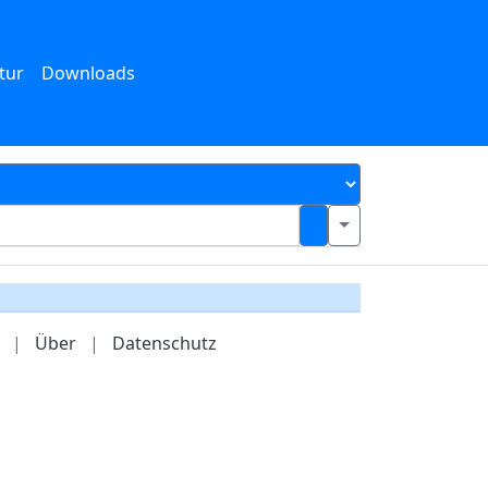
tur
Downloads
|
Über
|
Datenschutz