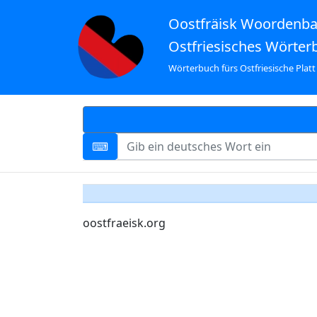
Oostfräisk Woordenb
Ostfriesisches Wörter
Wörterbuch fürs Ostfriesische Platt
oostfraeisk.org