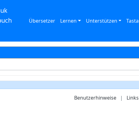
auk
buch
Übersetzer
Lernen
Unterstützen
Tasta
Benutzerhinweise
|
Links