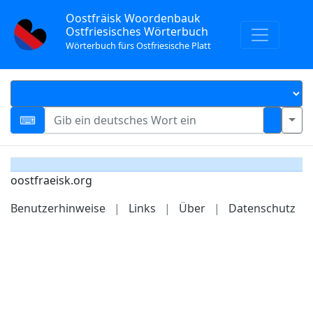
Oostfräisk Woordenbauk
Ostfriesisches Wörterbuch
Wörterbuch fürs Ostfriesische Platt
oostfraeisk.org
Benutzerhinweise
|
Links
|
Über
|
Datenschutz