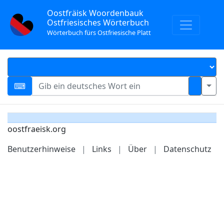
Oostfräisk Woordenbauk
Ostfriesisches Wörterbuch
Wörterbuch fürs Ostfriesische Platt
oostfraeisk.org
Benutzerhinweise
|
Links
|
Über
|
Datenschutz