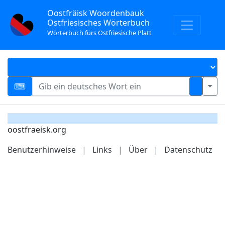
Oostfräisk Woordenbauk
Ostfriesisches Wörterbuch
Wörterbuch fürs Ostfriesische Platt
oostfraeisk.org
Benutzerhinweise
|
Links
|
Über
|
Datenschutz