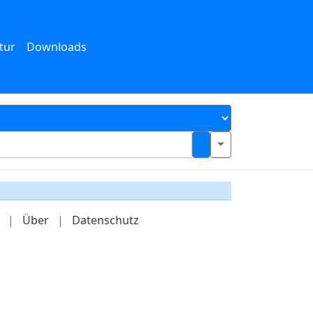
tur
Downloads
|
Über
|
Datenschutz