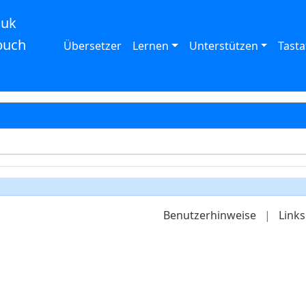
auk
buch
Übersetzer
Lernen
Unterstützen
Tasta
Benutzerhinweise
|
Links