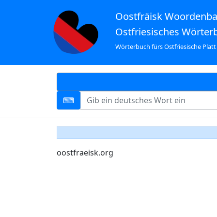
Oostfräisk Woordenb
Ostfriesisches Wörter
Wörterbuch fürs Ostfriesische Platt
oostfraeisk.org