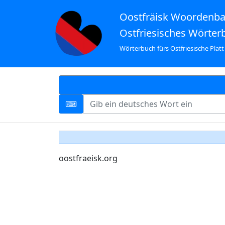
Oostfräisk Woordenb
Ostfriesisches Wörter
Wörterbuch fürs Ostfriesische Platt
oostfraeisk.org