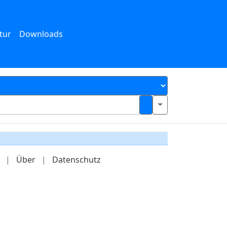
tur
Downloads
|
Über
|
Datenschutz