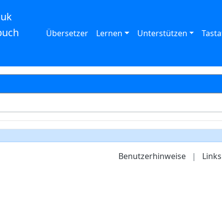
auk
buch
Übersetzer
Lernen
Unterstützen
Tasta
Benutzerhinweise
|
Links