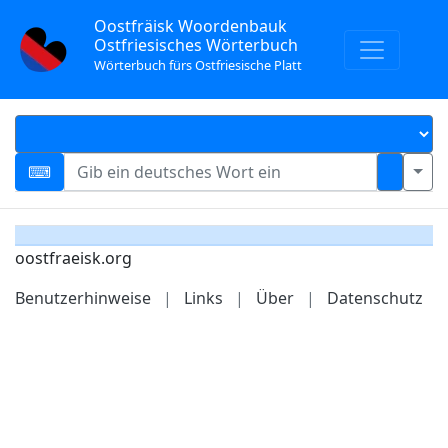
Oostfräisk Woordenbauk
Ostfriesisches Wörterbuch
Wörterbuch fürs Ostfriesische Platt
oostfraeisk.org
Benutzerhinweise
|
Links
|
Über
|
Datenschutz