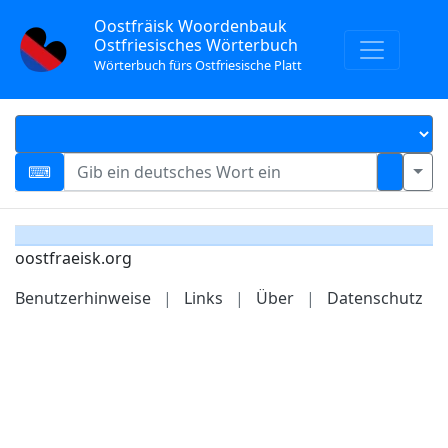
Oostfräisk Woordenbauk
Ostfriesisches Wörterbuch
Wörterbuch fürs Ostfriesische Platt
oostfraeisk.org
Benutzerhinweise
|
Links
|
Über
|
Datenschutz