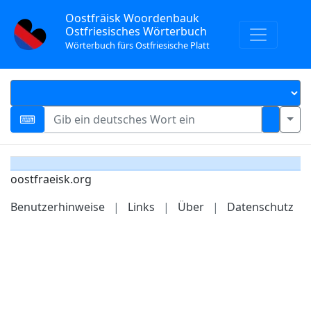
Oostfräisk Woordenbauk
Ostfriesisches Wörterbuch
Wörterbuch fürs Ostfriesische Platt
oostfraeisk.org
Benutzerhinweise
|
Links
|
Über
|
Datenschutz