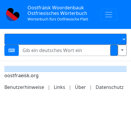
Oostfräisk Woordenbauk
Ostfriesisches Wörterbuch
Wörterbuch fürs Ostfriesische Platt
oostfraeisk.org
Benutzerhinweise
|
Links
|
Über
|
Datenschutz