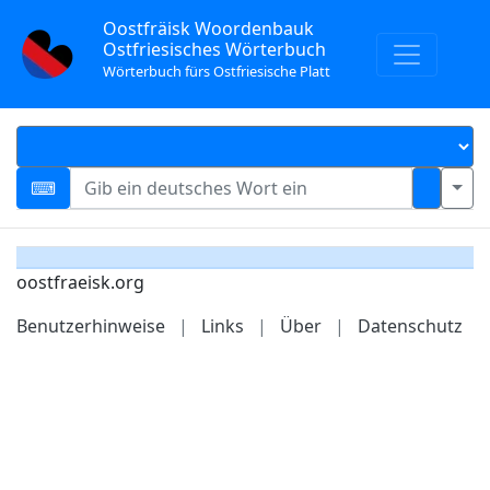
Oostfräisk Woordenbauk
Ostfriesisches Wörterbuch
Wörterbuch fürs Ostfriesische Platt
oostfraeisk.org
Benutzerhinweise
|
Links
|
Über
|
Datenschutz