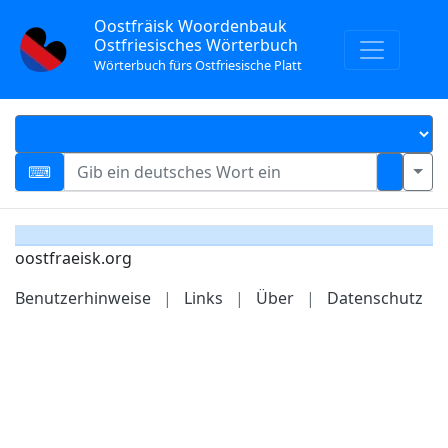
Oostfräisk Woordenbauk
Ostfriesisches Wörterbuch
Wörterbuch fürs Ostfriesische Platt
oostfraeisk.org
Benutzerhinweise
|
Links
|
Über
|
Datenschutz