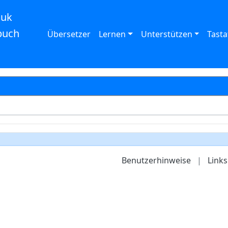
auk
buch
Übersetzer
Lernen
Unterstützen
Tasta
Benutzerhinweise
|
Links