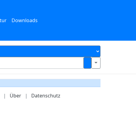
tur
Downloads
|
Über
|
Datenschutz