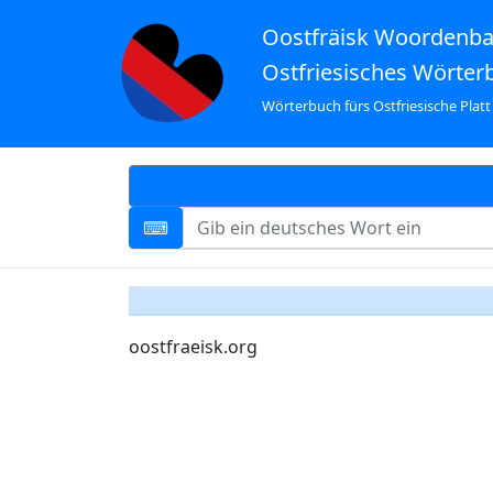
Oostfräisk Woordenb
Ostfriesisches Wörter
Wörterbuch fürs Ostfriesische Platt
oostfraeisk.org