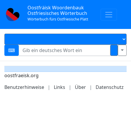
Oostfräisk Woordenbauk
Ostfriesisches Wörterbuch
Wörterbuch fürs Ostfriesische Platt
oostfraeisk.org
Benutzerhinweise
|
Links
|
Über
|
Datenschutz