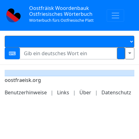
Oostfräisk Woordenbauk
Ostfriesisches Wörterbuch
Wörterbuch fürs Ostfriesische Platt
oostfraeisk.org
Benutzerhinweise
|
Links
|
Über
|
Datenschutz