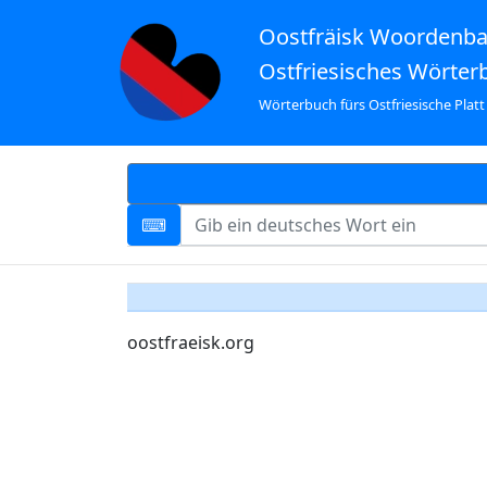
Oostfräisk Woordenb
Ostfriesisches Wörter
Wörterbuch fürs Ostfriesische Platt
oostfraeisk.org