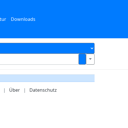
tur
Downloads
|
Über
|
Datenschutz