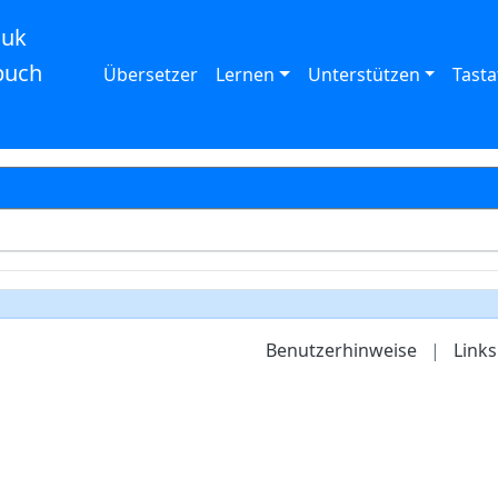
auk
buch
Übersetzer
Lernen
Unterstützen
Tasta
Benutzerhinweise
|
Links