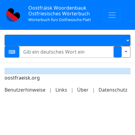
Oostfräisk Woordenbauk
Ostfriesisches Wörterbuch
Wörterbuch fürs Ostfriesische Platt
oostfraeisk.org
Benutzerhinweise
|
Links
|
Über
|
Datenschutz