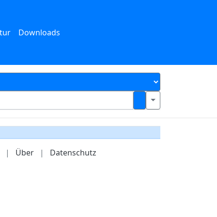
tur
Downloads
|
Über
|
Datenschutz