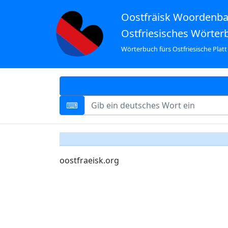
Oostfräisk Woordenb
Ostfriesisches Wörter
Wörterbuch fürs Ostfriesische Platt
oostfraeisk.org