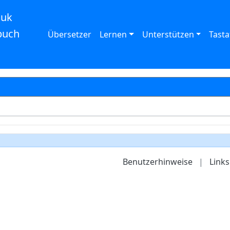
auk
buch
Übersetzer
Lernen
Unterstützen
Tasta
Benutzerhinweise
|
Links