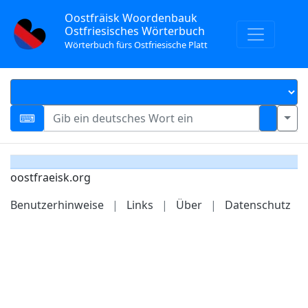
Oostfräisk Woordenbauk
Ostfriesisches Wörterbuch
Wörterbuch fürs Ostfriesische Platt
oostfraeisk.org
Benutzerhinweise
|
Links
|
Über
|
Datenschutz