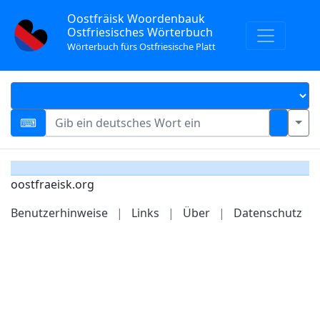
Oostfräisk Woordenbauk
Ostfriesisches Wörterbuch
Wörterbuch fürs Ostfriesische Platt
oostfraeisk.org
Benutzerhinweise
|
Links
|
Über
|
Datenschutz