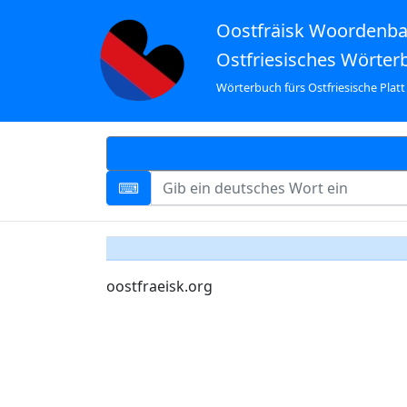
Oostfräisk Woordenb
Ostfriesisches Wörter
Wörterbuch fürs Ostfriesische Platt
oostfraeisk.org