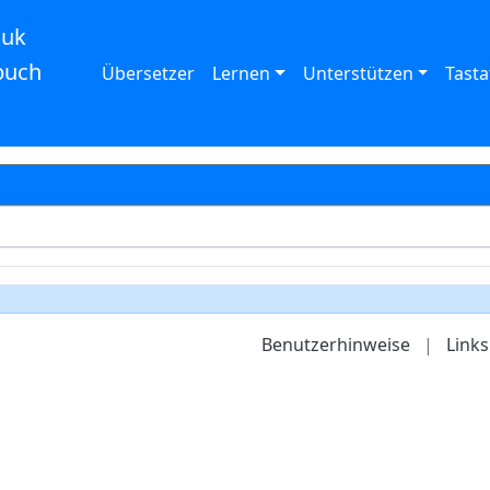
auk
buch
Übersetzer
Lernen
Unterstützen
Tasta
Benutzerhinweise
|
Links