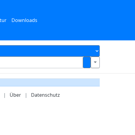
tur
Downloads
|
Über
|
Datenschutz