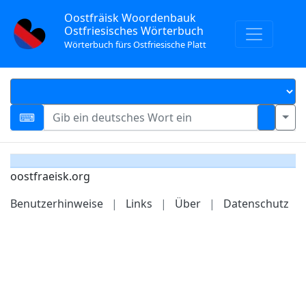
Oostfräisk Woordenbauk
Ostfriesisches Wörterbuch
Wörterbuch fürs Ostfriesische Platt
oostfraeisk.org
Benutzerhinweise
|
Links
|
Über
|
Datenschutz