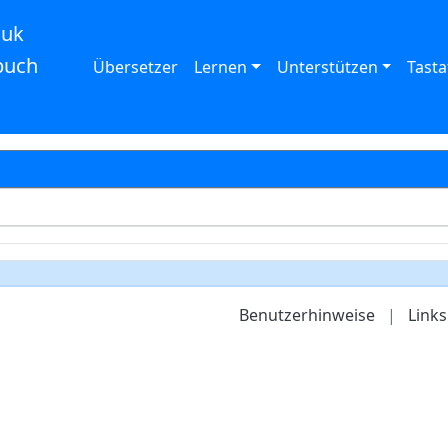
auk
buch
Übersetzer
Lernen
Unterstützen
Tasta
Benutzerhinweise
|
Links