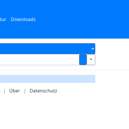
tur
Downloads
|
Über
|
Datenschutz