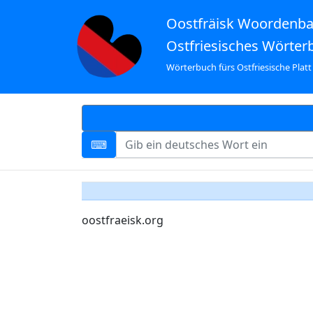
Oostfräisk Woordenb
Ostfriesisches Wörter
Wörterbuch fürs Ostfriesische Platt
oostfraeisk.org