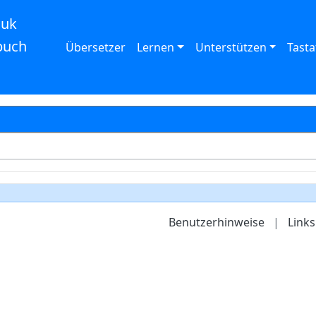
auk
buch
Übersetzer
Lernen
Unterstützen
Tasta
Benutzerhinweise
|
Links