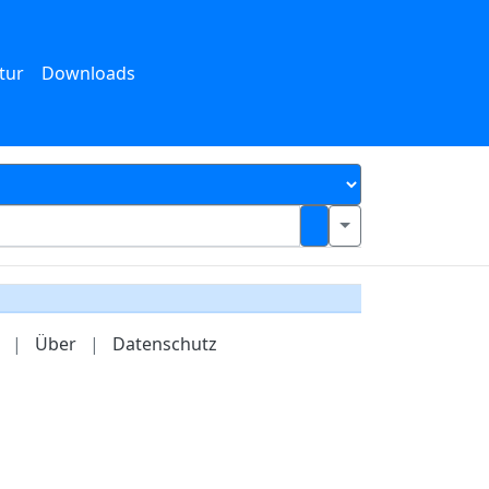
tur
Downloads
|
Über
|
Datenschutz