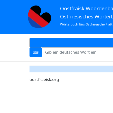
Oostfräisk Woordenb
Ostfriesisches Wörter
Wörterbuch fürs Ostfriesische Platt
oostfraeisk.org