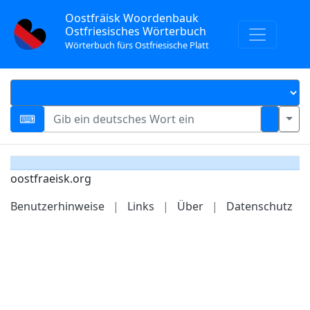
Oostfräisk Woordenbauk
Ostfriesisches Wörterbuch
Wörterbuch fürs Ostfriesische Platt
oostfraeisk.org
Benutzerhinweise
|
Links
|
Über
|
Datenschutz