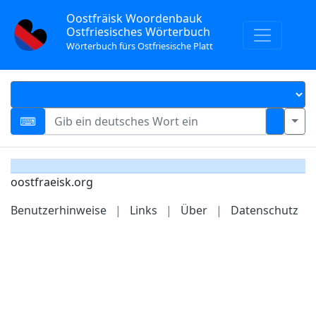
Oostfräisk Woordenbauk
Ostfriesisches Wörterbuch
Wörterbuch fürs Ostfriesische Platt
oostfraeisk.org
Benutzerhinweise
|
Links
|
Über
|
Datenschutz