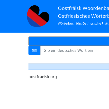
Oostfräisk Woordenb
Ostfriesisches Wörter
Wörterbuch fürs Ostfriesische Platt
oostfraeisk.org