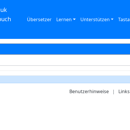
auk
buch
Übersetzer
Lernen
Unterstützen
Tasta
Benutzerhinweise
|
Links