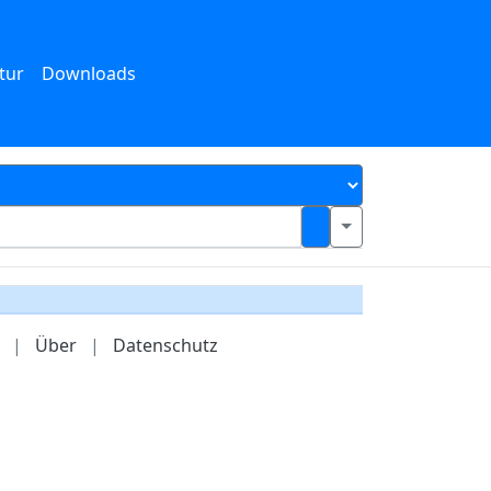
tur
Downloads
|
Über
|
Datenschutz