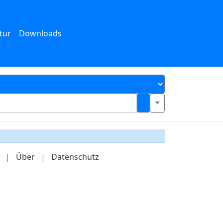
tur
Downloads
|
Über
|
Datenschutz