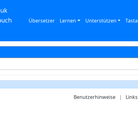
auk
buch
Übersetzer
Lernen
Unterstützen
Tasta
Benutzerhinweise
|
Links