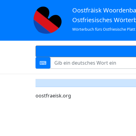
Oostfräisk Woordenb
Ostfriesisches Wörter
Wörterbuch fürs Ostfriesische Platt
oostfraeisk.org