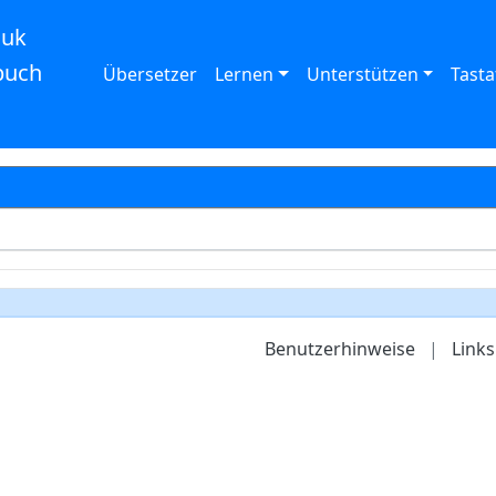
auk
buch
Übersetzer
Lernen
Unterstützen
Tasta
Benutzerhinweise
|
Links