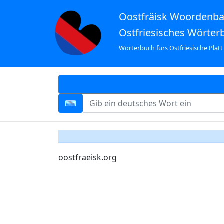
Oostfräisk Woordenb
Ostfriesisches Wörter
Wörterbuch fürs Ostfriesische Platt
oostfraeisk.org