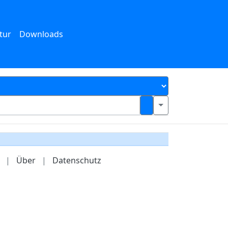
tur
Downloads
|
Über
|
Datenschutz