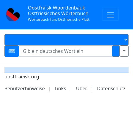
Oostfräisk Woordenbauk
Ostfriesisches Wörterbuch
Wörterbuch fürs Ostfriesische Platt
oostfraeisk.org
Benutzerhinweise
|
Links
|
Über
|
Datenschutz