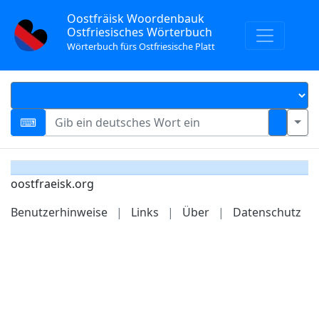
Oostfräisk Woordenbauk
Ostfriesisches Wörterbuch
Wörterbuch fürs Ostfriesische Platt
oostfraeisk.org
Benutzerhinweise
|
Links
|
Über
|
Datenschutz