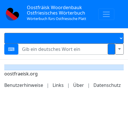
Oostfräisk Woordenbauk
Ostfriesisches Wörterbuch
Wörterbuch fürs Ostfriesische Platt
oostfraeisk.org
Benutzerhinweise
|
Links
|
Über
|
Datenschutz