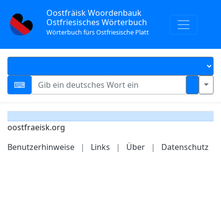
Oostfräisk Woordenbauk
Ostfriesisches Wörterbuch
Wörterbuch fürs Ostfriesische Platt
oostfraeisk.org
Benutzerhinweise
|
Links
|
Über
|
Datenschutz