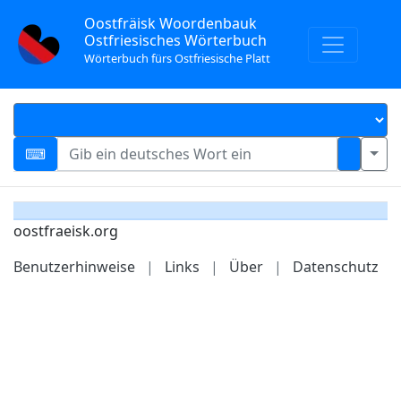
Oostfräisk Woordenbauk
Ostfriesisches Wörterbuch
Wörterbuch fürs Ostfriesische Platt
oostfraeisk.org
Benutzerhinweise
|
Links
|
Über
|
Datenschutz