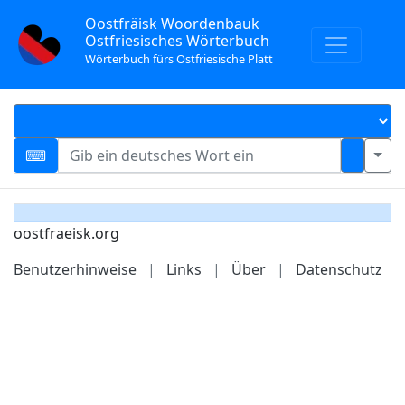
Oostfräisk Woordenbauk
Ostfriesisches Wörterbuch
Wörterbuch fürs Ostfriesische Platt
oostfraeisk.org
Benutzerhinweise
|
Links
|
Über
|
Datenschutz