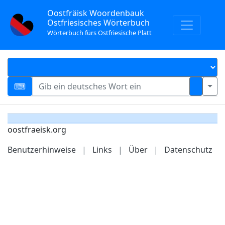
Oostfräisk Woordenbauk
Ostfriesisches Wörterbuch
Wörterbuch fürs Ostfriesische Platt
oostfraeisk.org
Benutzerhinweise
|
Links
|
Über
|
Datenschutz