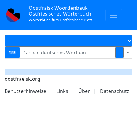
Oostfräisk Woordenbauk
Ostfriesisches Wörterbuch
Wörterbuch fürs Ostfriesische Platt
oostfraeisk.org
Benutzerhinweise
|
Links
|
Über
|
Datenschutz