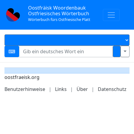
Oostfräisk Woordenbauk
Ostfriesisches Wörterbuch
Wörterbuch fürs Ostfriesische Platt
oostfraeisk.org
Benutzerhinweise
|
Links
|
Über
|
Datenschutz