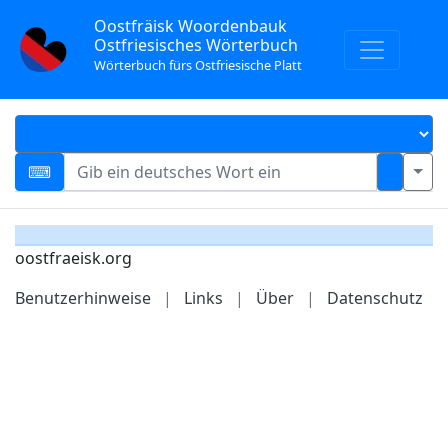
Oostfräisk Woordenbauk
Ostfriesisches Wörterbuch
Wörterbuch fürs Ostfriesische Platt
oostfraeisk.org
Benutzerhinweise
|
Links
|
Über
|
Datenschutz