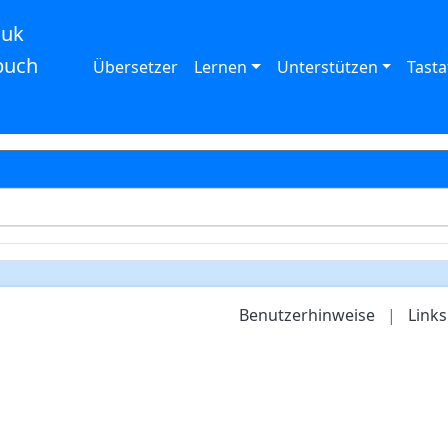
auk
buch
Übersetzer
Lernen
Unterstützen
Tasta
Benutzerhinweise
|
Links