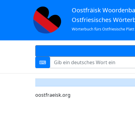
Oostfräisk Woordenb
Ostfriesisches Wörter
Wörterbuch fürs Ostfriesische Platt
oostfraeisk.org