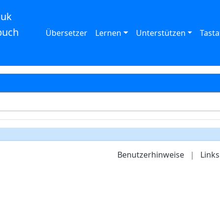
auk
buch
Übersetzer
Lernen
Unterstützen
Tasta
Benutzerhinweise
|
Links