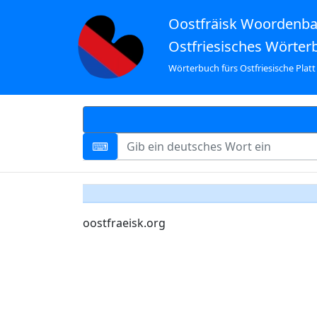
Oostfräisk Woordenb
Ostfriesisches Wörter
Wörterbuch fürs Ostfriesische Platt
oostfraeisk.org