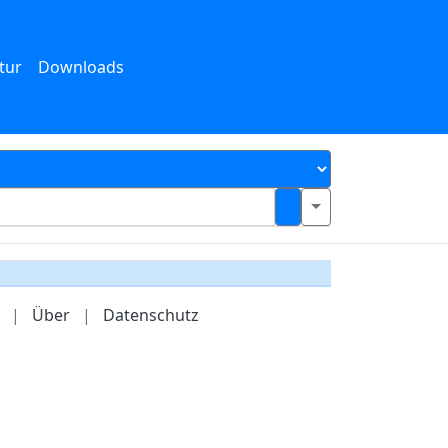
tur
Downloads
|
Über
|
Datenschutz