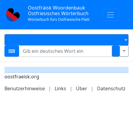
Oostfräisk Woordenbauk
Ostfriesisches Wörterbuch
Wörterbuch fürs Ostfriesische Platt
oostfraeisk.org
Benutzerhinweise
|
Links
|
Über
|
Datenschutz