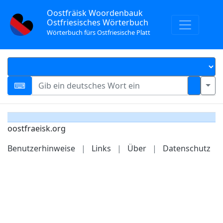
Oostfräisk Woordenbauk
Ostfriesisches Wörterbuch
Wörterbuch fürs Ostfriesische Platt
oostfraeisk.org
Benutzerhinweise
|
Links
|
Über
|
Datenschutz