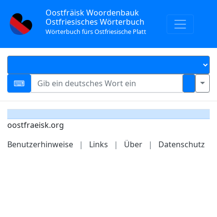
Oostfräisk Woordenbauk
Ostfriesisches Wörterbuch
Wörterbuch fürs Ostfriesische Platt
oostfraeisk.org
Benutzerhinweise
|
Links
|
Über
|
Datenschutz