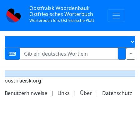
Oostfräisk Woordenbauk
Ostfriesisches Wörterbuch
Wörterbuch fürs Ostfriesische Platt
oostfraeisk.org
Benutzerhinweise
|
Links
|
Über
|
Datenschutz