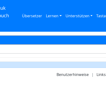
auk
buch
Übersetzer
Lernen
Unterstützen
Tasta
Benutzerhinweise
|
Links