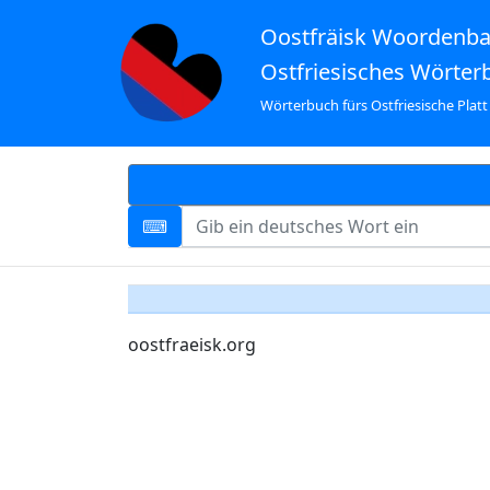
Oostfräisk Woordenb
Ostfriesisches Wörter
Wörterbuch fürs Ostfriesische Platt
oostfraeisk.org