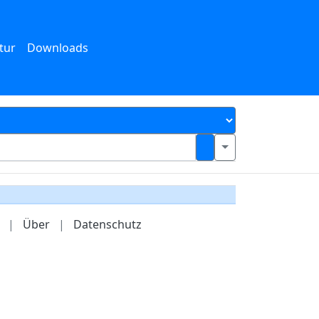
tur
Downloads
|
Über
|
Datenschutz