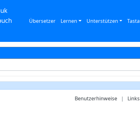
auk
buch
Übersetzer
Lernen
Unterstützen
Tasta
Benutzerhinweise
|
Links