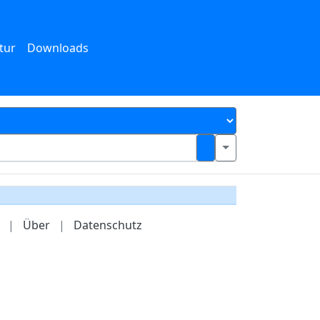
tur
Downloads
|
Über
|
Datenschutz