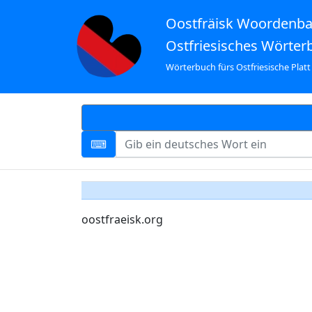
Oostfräisk Woordenb
Ostfriesisches Wörter
Wörterbuch fürs Ostfriesische Platt
oostfraeisk.org