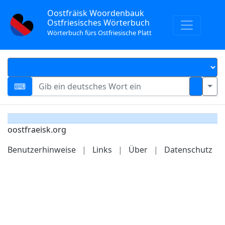
Oostfräisk Woordenbauk
Ostfriesisches Wörterbuch
Wörterbuch fürs Ostfriesische Platt
oostfraeisk.org
Benutzerhinweise
|
Links
|
Über
|
Datenschutz