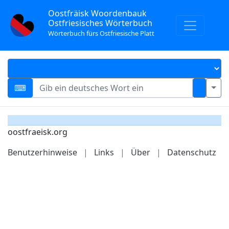
Oostfräisk Woordenbauk
Ostfriesisches Wörterbuch
Wörterbuch fürs Ostfriesische Platt
oostfraeisk.org
Benutzerhinweise
|
Links
|
Über
|
Datenschutz