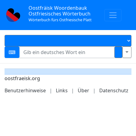
Oostfräisk Woordenbauk
Ostfriesisches Wörterbuch
Wörterbuch fürs Ostfriesische Platt
oostfraeisk.org
Benutzerhinweise
|
Links
|
Über
|
Datenschutz